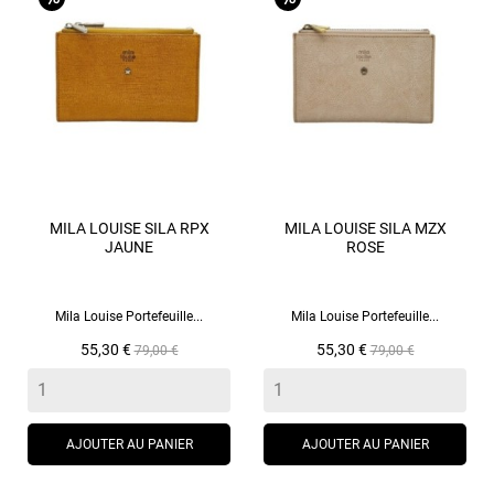
MILA LOUISE SILA RPX
MILA LOUISE SILA MZX
JAUNE
ROSE
Mila Louise Portefeuille...
Mila Louise Portefeuille...
Prix
Prix
Prix
Prix
55,30 €
55,30 €
79,00 €
79,00 €
de
de
base
base
AJOUTER AU PANIER
AJOUTER AU PANIER