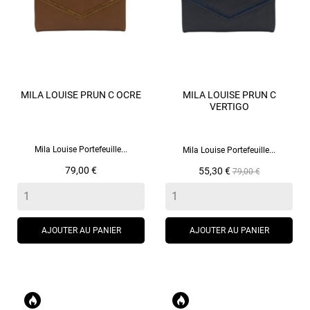
MILA LOUISE PRUN C OCRE
MILA LOUISE PRUN C
VERTIGO
Mila Louise Portefeuille...
Mila Louise Portefeuille...
Prix
Prix
Prix
79,00 €
55,30 €
79,00 €
de
base
AJOUTER AU PANIER
AJOUTER AU PANIER