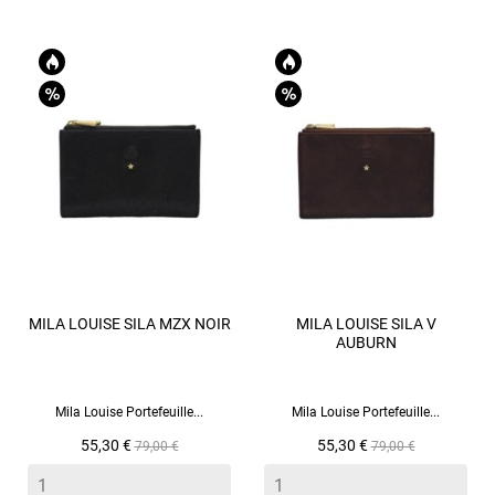
MILA LOUISE SILA MZX NOIR
MILA LOUISE SILA V
AUBURN
Mila Louise Portefeuille...
Mila Louise Portefeuille...
Prix
Prix
Prix
Prix
55,30 €
55,30 €
79,00 €
79,00 €
de
de
base
base