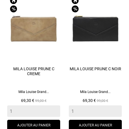
MILA LOUISE PRUNE C
MILA LOUISE PRUNE C NOIR
CREME
Mila Louise Grand...
Mila Louise Grand...
Prix
Prix
Prix
Prix
69,30 €
69,30 €
99,00 €
99,00 €
de
de
base
base
AJOUTER AU PANIER
AJOUTER AU PANIER