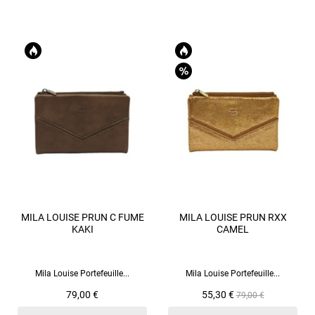
MILA LOUISE PRUN C FUME
MILA LOUISE PRUN RXX
KAKI
CAMEL
Mila Louise Portefeuille...
Mila Louise Portefeuille...
Prix
Prix
Prix
79,00 €
55,30 €
79,00 €
de
base