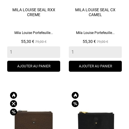
MILA LOUISE SEAL RXX
MILA LOUISE SEAL CX
CREME
CAMEL
Mila Louise Portefeuille...
Mila Louise Portefeuille...
Prix
Prix
Prix
Prix
55,30 €
55,30 €
79,00 €
79,00 €
de
de
base
base
AJOUTER AU PANIER
AJOUTER AU PANIER