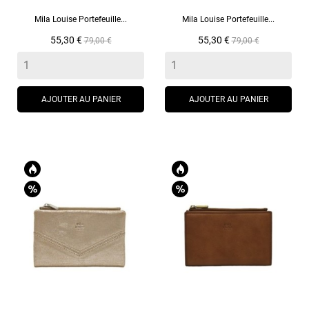
Mila Louise Portefeuille...
Mila Louise Portefeuille...
Prix
Prix
Prix
Prix
55,30 €
55,30 €
79,00 €
79,00 €
de
de
base
base
AJOUTER AU PANIER
AJOUTER AU PANIER