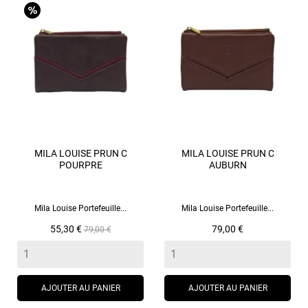
MILA LOUISE PRUN C
MILA LOUISE PRUN C
POURPRE
AUBURN
Mila Louise Portefeuille...
Mila Louise Portefeuille...
Prix
Prix
Prix
55,30 €
79,00 €
79,00 €
de
base
AJOUTER AU PANIER
AJOUTER AU PANIER