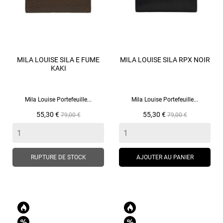
MILA LOUISE SILA E FUME
MILA LOUISE SILA RPX NOIR
KAKI
Mila Louise Portefeuille...
Mila Louise Portefeuille...
Prix
Prix
Prix
Prix
55,30 €
55,30 €
79,00 €
79,00 €
de
de
base
base
RUPTURE DE STOCK
AJOUTER AU PANIER