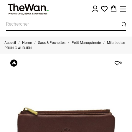
Accueil
Home
Sacs & Pochettes
Petit Maroquinerie
Mila Louise
PRUN C AUBURN
0