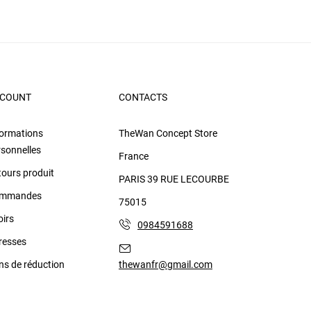
COUNT
CONTACTS
formations
TheWan Concept Store
rsonnelles
France
tours produit
PARIS 39 RUE LECOURBE
mmandes
75015
oirs
0984591688
resses
ns de réduction
thewanfr@gmail.com