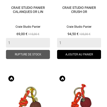
CRAIE STUDIO PANIER
CRAIE STUDIO PANIER
CALANQUES OR LIN
CRUSH OR
Craie Studio Panier
Craie Studio Panier
Prix
Prix
Prix
Prix
69,00 €
94,50 €
115,00 €
135,00 €
de
de
base
base
RUPTURE DE STOCK
AJOUTER AU PANIER