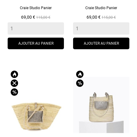
Craie Studio Panier
Craie Studio Panier
Prix
Prix
Prix
Prix
69,00 €
69,00 €
115,00 €
115,00 €
de
de
base
base
AJOUTER AU PANIER
AJOUTER AU PANIER