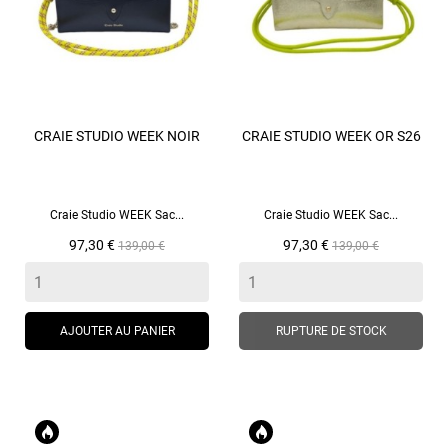
CRAIE STUDIO WEEK NOIR
CRAIE STUDIO WEEK OR S26
Craie Studio WEEK Sac...
Craie Studio WEEK Sac...
Prix
Prix
Prix
Prix
97,30 €
97,30 €
139,00 €
139,00 €
de
de
base
base
AJOUTER AU PANIER
RUPTURE DE STOCK