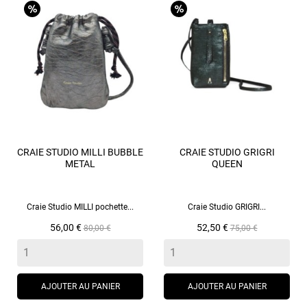
CRAIE STUDIO MILLI BUBBLE
CRAIE STUDIO GRIGRI
METAL
QUEEN
Craie Studio MILLI pochette...
Craie Studio GRIGRI...
Prix
Prix
Prix
Prix
56,00 €
52,50 €
80,00 €
75,00 €
de
de
base
base
AJOUTER AU PANIER
AJOUTER AU PANIER