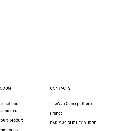
COUNT
CONTACTS
formations
TheWan Concept Store
rsonnelles
France
tours produit
PARIS 39 RUE LECOURBE
mmandes