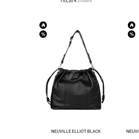
Prix
Prix
153,30 €
219,00 €
de
base
NEUVILLE ELLIOT BLACK
NEUVI