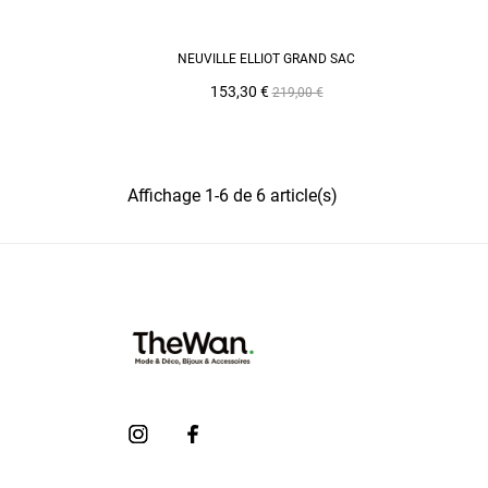
AJOUTER AU PANIER
NEUVILLE ELLIOT GRAND SAC
Prix
Prix
153,30 €
219,00 €
de
base
Affichage 1-6 de 6 article(s)