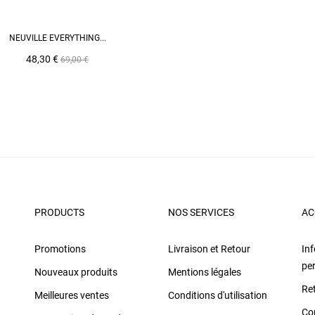
AJOUTER AU PANIER
NEUVILLE EVERYTHING...
Prix
Prix
48,30 €
69,00 €
de
base
PRODUCTS
NOS SERVICES
AC
Promotions
Livraison et Retour
In
pe
Nouveaux produits
Mentions légales
Re
Meilleures ventes
Conditions d'utilisation
Co