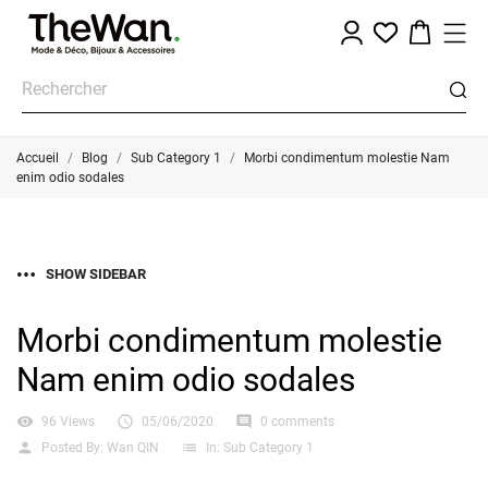
Accueil
Blog
Sub Category 1
Morbi condimentum molestie Nam
enim odio sodales
SHOW SIDEBAR
Morbi condimentum molestie
Nam enim odio sodales
visibility

comment
96 Views
05/06/2020
0 comments
person
list
Posted By:
Wan QIN
In:
Sub Category 1