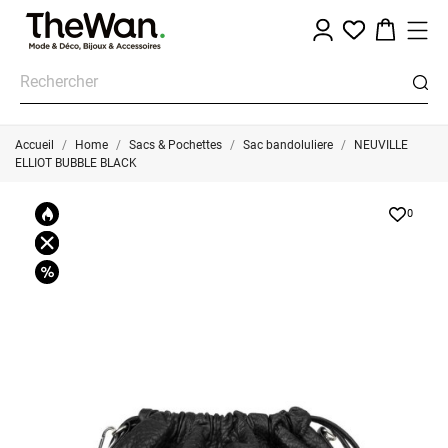
Accueil
Home
Sacs & Pochettes
Sac bandoluliere
NEUVILLE
ELLIOT BUBBLE BLACK
0