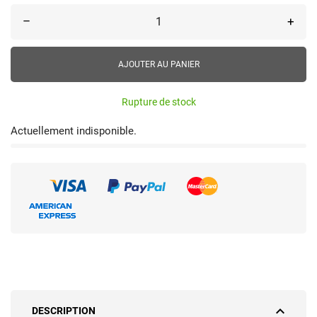
–
+
AJOUTER AU PANIER
Rupture de stock
Actuellement indisponible.
expand_less
DESCRIPTION