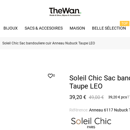
TOP
BIJOUX
SACS & ACCESOIRES
MAISON
BELLE SÉLECTION
Soleil Chic Sac bandouliere cuir Anneau Nubuck Taupe LEO
0
Soleil Chic Sac ba
Taupe LEO
39,20 €
49,00 €
39,20 € pcs
T
Référence:
Anneau 6117 Nubuck 