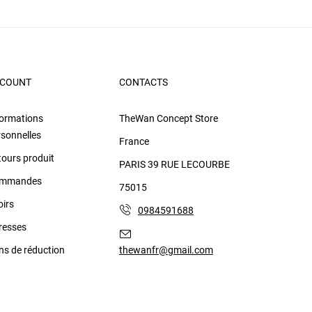
COUNT
CONTACTS
formations
TheWan Concept Store
rsonnelles
France
tours produit
PARIS 39 RUE LECOURBE
mmandes
75015
oirs
0984591688
resses
ns de réduction
thewanfr@gmail.com