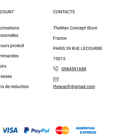
COUNT
CONTACTS
formations
TheWan Concept Store
rsonnelles
France
tours produit
PARIS 39 RUE LECOURBE
mmandes
75015
oirs
0984591688
resses
ns de réduction
thewanfr@gmail.com